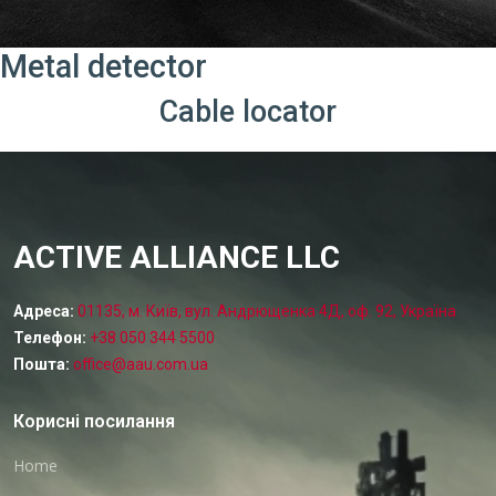
Metal detector
Cable locator
ACTIVE ALLIANCE LLC
Адреса:
01135, м. Київ, вул. Андрющенка 4Д, оф. 92, Україна
Телефон:
+38 050 344 5500
Пошта:
office@aau.com.ua
Корисні посилання
Home