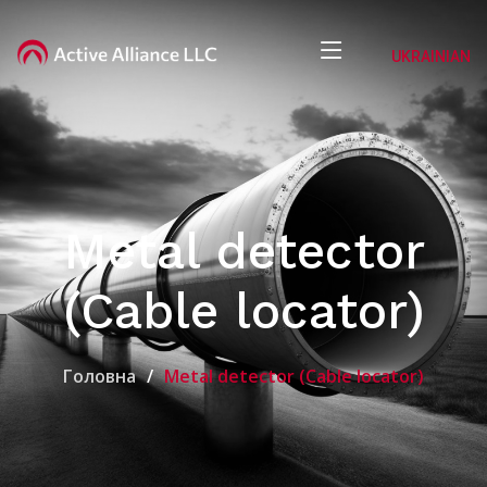
UKRAINIAN
Metal detector
(Cable locator)
Головна
Metal detector (Cable locator)