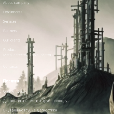
About company
Documents
Services
Partners
Our clients
Product
Metal detector (Cable locator)
Contacts
Послуги
Очисні поршні
Діагностика геометрії трубопроводу
Внутрішньотрубна діагностика