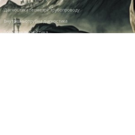
Діагностика геометрії трубопроводу
Внутрішньотрубна діагностика
Зовнішня діагностика
Наші клієнти
Укртранснафта
Оператор газотранспортної системи України
Укргазвидобування
Смарт-холдинг
© Active Alliance LLC 2026