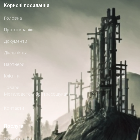
Корисні посилання
Головна
Про компанію
Документи
Діяльність
Партнери
Клієнти
Товари
Металодетектор (трасошукач)
Контакти
Послуги
Очисні поршні