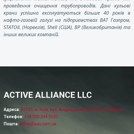
проведення очищення трубопроводів. Дані кульові
крани успішно експлуатуються більше 40 років в
нафто-газовій галузі на підприємствах ВАТ Газпром,
STATOIL (Норвегія), Shell (США), BP (Великобританія) та
інших великих компаній.
ACTIVE ALLIANCE LLC
Адреса:
01135, м. Київ, вул. Андрющенка 4Д, оф. 92, Україна
Телефон:
+38 050 344 5500
Пошта:
office@aau.com.ua