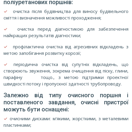
поліуретанових поршнів:
✓
очистка після будівництва для виносу будівельного
сміття і визначення можливості проходження;
✓
очистка перед діагностикою для забезпечення
найкращих результатів діагностики;
✓
профілактична очистка від агресивних відкладень з
метою запобігання розвитку корозії;
✓
періодична очистка від супутніх відкладень, що
створюють звуження, зокрема очищення від піску, глини,
парафіну тощо., з метою підтримки проектної
швидкості потоку і пропускної здатності трубопроводу.
Залежно від типу очисного поршня і
поставленого завдання, очисні пристрої
можуть бути оснащені:
✓
очисними дисками: м'якими, жорсткими, з металевими
пластинками;