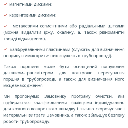
✓
магнітними дисками;
✓
карвінговими дисками;
✓
металевими сегментними або радіальними щітками
(можна видалити іржу, окалину, а, також різноманітні
тверді відкладення);
✓
калібрувальними пластинами (служать для визначення
неприпустимих критичних звужень в трубопроводі).
Також поршень може бути оснащений пошуковим
датчиком-трансмітером для контролю пересування
поршня в трубопроводі, а також для визначення його
місцезнаходження.
Ми пропонуємо Замовнику програму очистки, яка
підбирається кваліфікованими фахівцями індивідуально
для кожного конкретного випадку і значно скорочує час і
матеріальні витрати Замовника, а також збільшує безпеку
роботи трубопроводу.