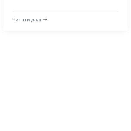
Читати далі
ACTIVE ALLIANCE LLC
Адреса:
01135, м. Київ, вул. Андрющенка 4Д, оф. 92, Україна
Телефон:
+38 050 344 5500
Пошта:
office@aau.com.ua
Корисні посилання