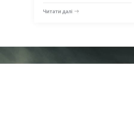
Читати далі
ACTIVE ALLIANCE LLC
Адреса:
01135, м. Київ, вул. Андрющенка 4Д, оф.
Україна
Телефон:
+38 050 344 5500
Пошта:
office@aau.com.ua