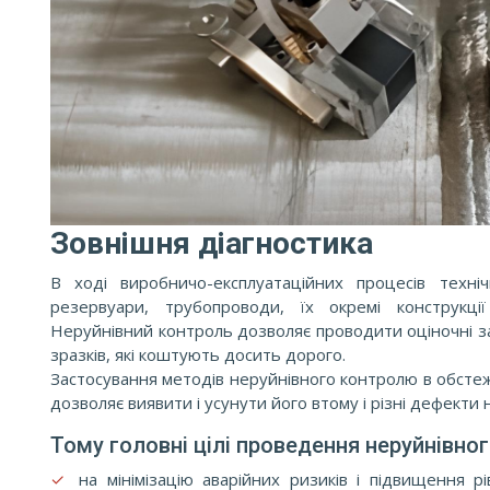
Зовнішня діагностика
В ході виробничо-експлуатаційних процесів техніч
резервуари, трубопроводи, їх окремі конструкці
Неруйнівний контроль дозволяє проводити оціночні з
зразків, які коштують досить дорого.
Застосування методів неруйнівного контролю в обстеж
дозволяє виявити і усунути його втому і різні дефекти н
Тому головні цілі проведення неруйнівно
✓
на мінімізацію аварійних ризиків і підвищення р