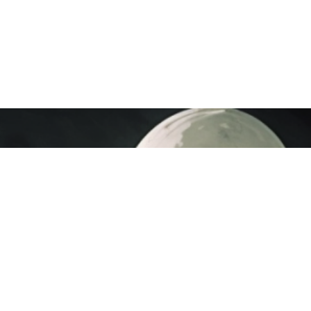
ші клієнти
ртранснафта
ератор
зотранспортної
стеми України
ргазвидобування
арт-холдинг