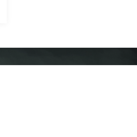
Корисні посилання
Послуги
На
Головна
Очисні поршні
Ук
 92,
Діагностика геометрії
Оп
Про компанію
трубопроводу
га
си
Документи
Внутрішньотрубна
діагностика
Ук
Діяльність
Зовнішня діагностика
См
Партнери