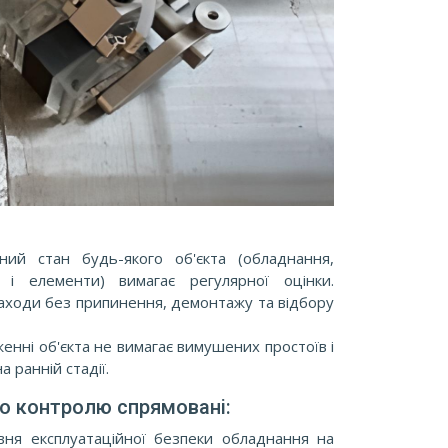
ний стан будь-якого об'єкта (обладнання,
ї і елементи) вимагає регулярної оцінки.
аходи без припинення, демонтажу та відбору
енні об'єкта не вимагає вимушених простоїв і
а ранній стадії.
го контролю спрямовані:
івня експлуатаційної безпеки обладнання на