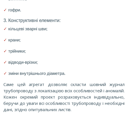
✓
вм'ятини;
✓
гофри.
3. Конструктивні елементи:
✓
кільцеві зварні шви;
✓
крани;
✓
трійники;
✓
відводи-врізки;
✓
зміни внутрішнього діаметра.
Саме цей агрегат дозволяє скласти шовний журнал
трубопроводу з локалізацією всіх особливостей і аномалій.
Кожен окремий проект розраховується індивідуально,
беручи до уваги всі особливості трубопроводу і необхідні
дані, згідно опитувальних листів.